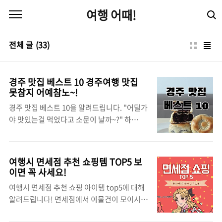
본문 바로가기
여행 어때!
전체 글
(33)
경주 맛집 베스트 10 경주여행 맛집
못참지 어예참노~!
경주 맛집 베스트 10을 알려드립니다. "어딜가
야 맛있는걸 먹었다고 소문이 날까~?" 하
며, 식도락을 즐기시는 분들께 추천드립니다.
지금 바로 아래의 경주 맛집 리스트를 확인해
보세요! 가족여행으로 경주를 방문하시는
여행시 면세점 추천 쇼핑템 TOP5 보
분, 연인과 벚꽃보러 경주 여행을 계획하시는
이면 꼭 사세요!
모든 분들께 맛집을 추천드립니
여행시 면세점 추천 쇼핑 아이템 top5에 대해
다! 경주 맛집:교리김밥 경주 맛집
알려드립니다! 면세점에서 이물건이 모이시면
추천으로 교리김밥집을 추천드립니다!교리김
꼭 사세요!! 여행의 묘미는 쇼핑 아니겠습니
밥은 50년 전통의 교리김밥은 잘게 채 썬 계란