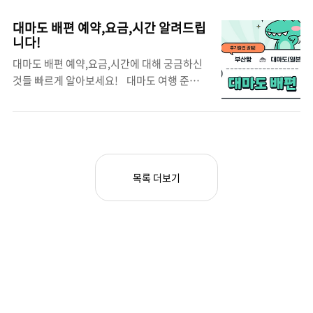
까? 면세점 추천 쇼핑 리스트 지금 바로 확인해
지단이 듬뿍 들어간 특별한 김밥으로 유명합니
보세요! 하이엔드 이어폰과 헤드폰 면세
다. 한입 베어 물면 부드러운 계란과 고소한 밥
대마도 배편 예약,요금,시간 알려드립
점 추천 아이템으로 눈마주치면 꼭 사셔야 할
이 어우러져 입안 가득 행복이 퍼집니다. 경
니다!
제품 이어폰과 헤드폰을 추천드립니다.전자제
주 맛집:황남빵 경주 맛집 추천으로 황남빵
대마도 배편 예약,요금,시간에 대해 궁금하신
품도 면세점에서 꽤 할인이 많이 되는 제품으
을 추천드립니다!경주의 대표적인 전통 빵집
것들 빠르게 알아보세요! 대마도 여행 준비하
로 꼽히는데요. 특히 애플 제품은 리셀가 보다
으로, 달콤한 팥소가 가득..
시는 분들이라면 배편 예약과 요금, 시간대를
저렴할 때가 많아서 추천드리는 면세점 추천
먼저 알아보셔야 할텐데요. 아래의 글을 통해
상품입니다!노이즈 캔슬링 헤드폰은 장거리
지금 바로 확인해보세요! 대마도 배편 시
비행에 필수템이니,면세점에서 어떤걸 사면
간 대마도 여행을 계획하실 때 우선 배편에 대
좋을까~? 알아보고 계신 분께 추천드립니
한 정보를 확인해보시는 것이 먼저입니다. 대
다! 면세점에서 득템 하시고 기분 좋게 여행
목록 더보기
마도로 여행을 가실 경우에는 부산항에서 대마
다녀오시는 것을 추천드립니다^^ 명품 브랜
도로 가는 방법이 있으며, 대마도 배편의 운항
드 가방과 지갑 면세점 쇼..
노선과 시간으로는 다음과 같습니다.부산항에
서 대마도로 가는 주요 노선은 두 가지가 있습
니다.부산 ↔ 히타카츠(대마도 북부) •출발 시
간: 오전 9시 10분​ •도착 시간: 오전 10시 40분​
소요 시간: 약 1시간 30분​부산 ↔ 이즈하라(대
마도 남부) •출발 시간: 오전 8시 10분 (금요일